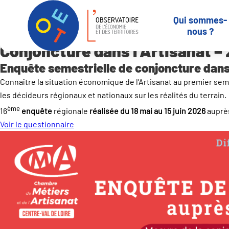
Panneau de gestion des cookies
Qui sommes-
Accueil
Outils et services
-
Enquêtes
Conjoncture dans l’Artisan
nous ?
Conjoncture dans l’Artisanat –
Enquête semestrielle de conjoncture dans 
Connaître la situation économique de l’Artisanat au premier sem
les décideurs régionaux et nationaux sur les réalités du terrain.
ème
16
enquête
régionale
réalisée du 18 mai au 15 juin 2026
auprè
Voir le questionnaire