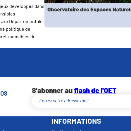
enjeux développés dans
Observatoire des Espaces Naturel
nsibles
a Taxe Départementale
ne politique de
urels sensibles du
S'abonner au
flash de l'OET
NOS
INFORMATIONS