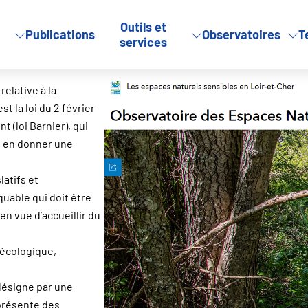
Outils et
Publications
Observatoires
T
services
 relative à la
t la loi du 2 février
 (loi Barnier), qui
t en donner une
latifs et
uable qui doit être
n vue d’accueillir du
 écologique,
désigne par une
 présente des