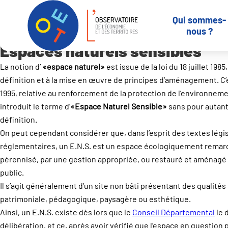
Panneau de gestion des cookies
Qui sommes-
Accueil
Observatoires
-
Espaces naturels sensibles
nous ?
Espaces naturels sensibles
La notion d’
«espace naturel»
est issue de la loi du 18 juillet 1985,
définition et à la mise en œuvre de principes d’aménagement. C’es
1995, relative au renforcement de la protection de l’environnement
introduit le terme d’
«Espace Naturel Sensible»
sans pour autan
définition.
On peut cependant considérer que, dans l’esprit des textes légis
réglementaires, un E.N.S. est un espace écologiquement remarq
pérennisé, par une gestion appropriée, ou restauré et aménagé e
public.
Il s’agit généralement d’un site non bâti présentant des qualités
patrimoniale, pédagogique, paysagère ou esthétique.
Ainsi, un E.N.S. existe dès lors que le
Conseil Départemental
le 
délibération, et ce, après avoir vérifié que l’espace en question