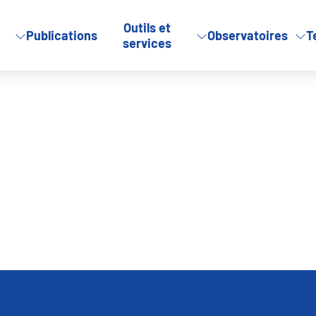
Outils et
Publications
Observatoires
T
nquête
services