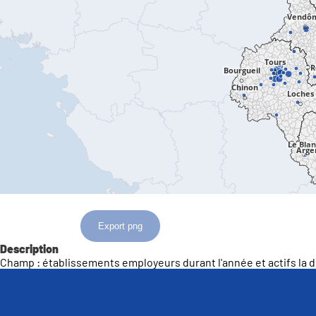
Export png
Description
Champ : établissements employeurs durant l'année et actifs la 