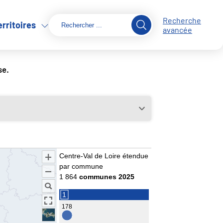
Recherche
erritoires
avancée
se.