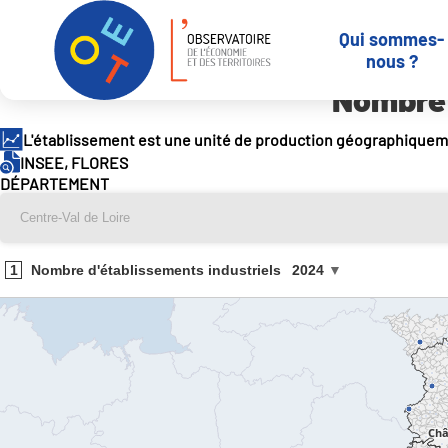
Panneau de gestion des cookies
Qui sommes-
Accueil
Outils et services
-
Indicateurs en open data
Nombre d’ét
nous ?
Nombre 
L'établissement est une unité de production géographiqueme
INSEE, FLORES
DÉPARTEMENT