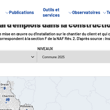
Outils et
Publications
Observatoires
T
l d’emplois dans la construction
services
l d'emplois dans la constructi
 mise en œuvre ou d'installation sur le chantier du client et qui
orrespondent à la section F de la NAF Rév. 2. D'après source : In
NIVEAUX