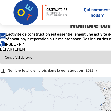
Panneau de gestion des cookies
Qui sommes-
Accueil
Outils et services
-
Indicateurs en open data
Nombre tota
nous ?
Nombre tota
L'activité de construction est essentiellement une activité de
rénovation, la réparation ou la maintenance. Ces industries c
INSEE - RP
DÉPARTEMENT