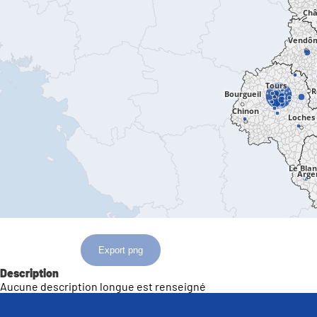
Export png
Description
Aucune description longue est renseigné