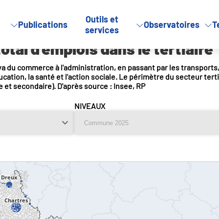
Outils et
Publications
Observatoires
T
l d’emplois dans le tertiaire
services
tal d'emplois dans le tertiaire
va du commerce à l'administration, en passant par les transports,
ucation, la santé et l'action sociale. Le périmètre du secteur ter
re et secondaire). D'après source : Insee, RP
NIVEAUX