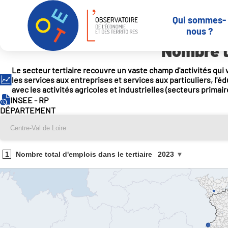
Panneau de gestion des cookies
Qui sommes-
Accueil
Outils et services
-
Indicateurs en open data
Nombre tota
nous ?
Nombre to
Le secteur tertiaire recouvre un vaste champ d'activités qui 
les services aux entreprises et services aux particuliers, l'éd
avec les activités agricoles et industrielles (secteurs primai
INSEE - RP
DÉPARTEMENT