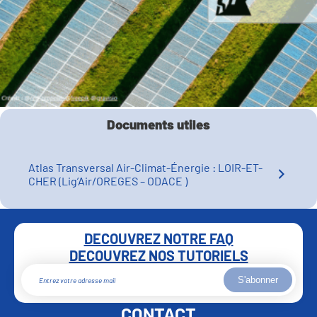
Documents utiles
Atlas Transversal Air-Climat-Énergie : LOIR-ET-
CHER (Lig’Air/OREGES – ODACE )
DECOUVREZ NOTRE FAQ
DECOUVREZ NOS TUTORIELS
S'abonner
CONTACT