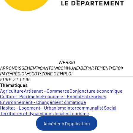
WEBSIG
ARRONDISSEMENT
CANTON
COMMUNE
DÉPARTEMENT
EPCI
PAYS
RÉGION
SCOT
ZONE D'EMPLOI
EURE-ET-LOIR
Thématiques
Agriculture
Artisanat - Commerce
Conjoncture économique
Culture - Patrimoine
Economie - Emploi
Entreprises
Environnement - Changement climatique
Habitat - Logement - Urbanisme
Intercommunalité
Social
Territoires et dynamiques locales
Tourisme
Accéder à l'application