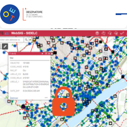
Panneau de gestion des cookies
Accueil
Outils et services
-
WebSIG
SIDELC
SIDELC