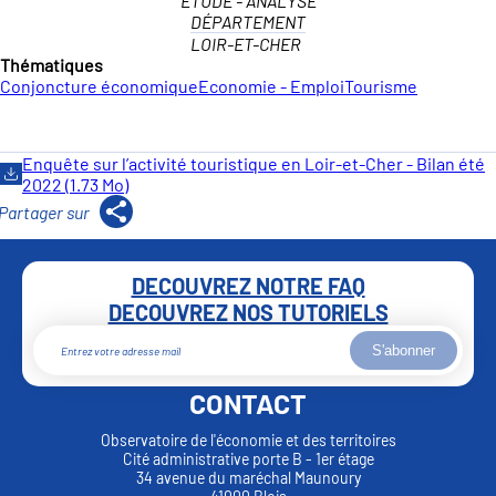
ETUDE - ANALYSE
DÉPARTEMENT
LOIR-ET-CHER
Thématiques
Conjoncture économique
Economie - Emploi
Tourisme
Enquête sur l’activité touristique en Loir-et-Cher - Bilan été
2022 (1.73 Mo)
DECOUVREZ NOTRE FAQ
DECOUVREZ NOS TUTORIELS
S'abonner
CONTACT
Observatoire de l'économie et des territoires
Cité administrative porte B - 1er étage
34 avenue du maréchal Maunoury