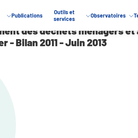
Outils et
Publications
Observatoires
T
rs et assimilés en Loir-et-Cher – Bilan 2011 – Juin 2013
services
itement des déchets ménagers et 
r - Bilan 2011 - Juin 2013