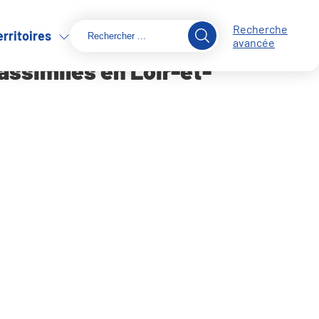
Recherche
erritoires
avancée
assimilés en Loir-et-