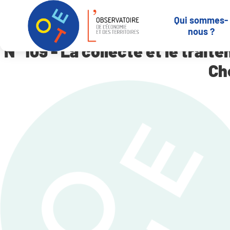
Panneau de gestion des cookies
Qui sommes-
Accueil
N° 109 – La collecte et le traitement des déchets ménage
nous ?
N° 109 - La collecte et le tra
Che