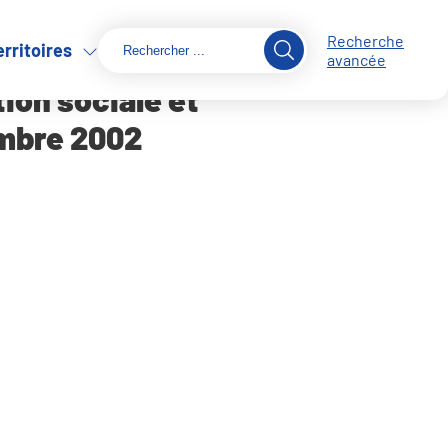
Recherche
erritoires
tembre 2002
avancée
tion sociale et
embre 2002