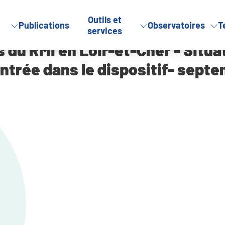
Outils et
Publications
Observatoires
T
tion sociale et professionnelle à l’entrée dans le dispositif- sep
services
s du RMI en Loir-et-Cher - Situa
'entrée dans le dispositif- sept