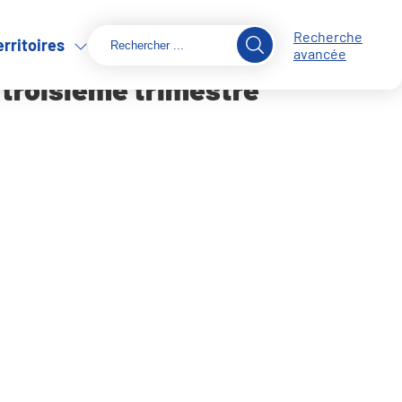
Recherche
erritoires
avancée
 troisième trimestre