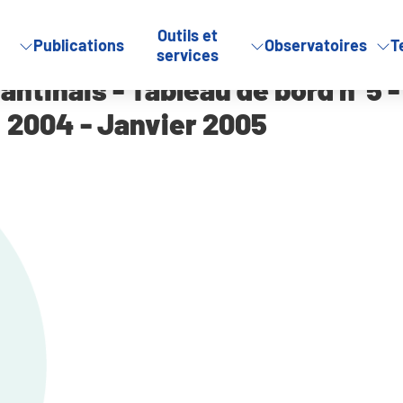
Outils et
Publications
Observatoires
T
 n°5 – troisième trimestre 2004 – Janvier 2005
services
antinais - Tableau de bord n°5 -
2004 - Janvier 2005