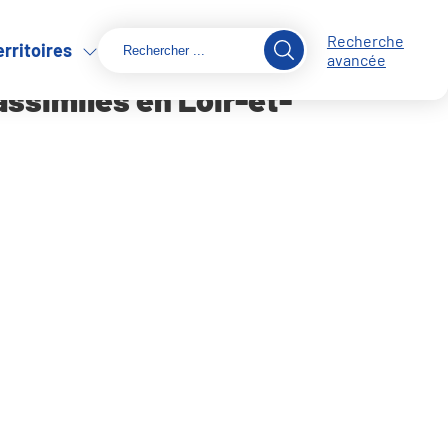
Recherche
erritoires
avancée
assimilés en Loir-et-