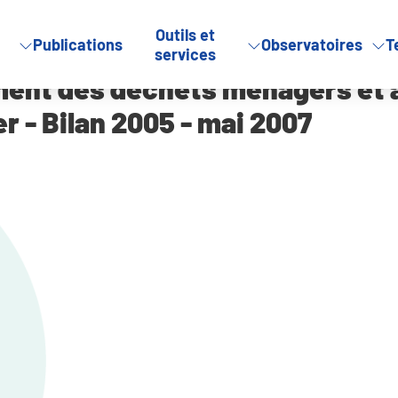
Outils et
Publications
Observatoires
T
s et assimilés en Loir-et-Cher – Bilan 2005 – mai 2007
services
tement des déchets ménagers et 
r - Bilan 2005 - mai 2007