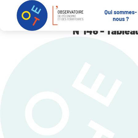
Panneau de gestion des cookies
Qui sommes-
Accueil
N°146 – Tableau de bord du Loir-et-Cher – Mars 2017
nous ?
N°146 - Tablea