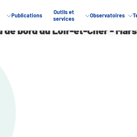
Outils et
Publications
Observatoires
T
services
u de bord du Loir-et-Cher - Mars