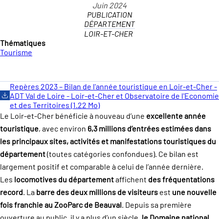
PUBLICATION
DÉPARTEMENT
LOIR-ET-CHER
Thématiques
Tourisme
Repères 2023 – Bilan de l'année touristique en Loir-et-Cher -
ADT Val de Loire - Loir-et-Cher et Observatoire de l'Economie
et des Territoires (1.22 Mo)
Le Loir-et-Cher bénéficie à nouveau d’une
excellente année
touristique
, avec environ
6,3 millions d’entrées estimées dans
les principaux sites, activités et manifestations touristiques du
département
(toutes catégories confondues). Ce bilan est
largement positif et comparable à celui de l’année dernière.
Les
locomotives du département
affichent
des fréquentations
record
. La
barre des deux millions de visiteurs
est
une nouvelle
fois franchie au ZooParc de Beauval
. Depuis sa première
ouverture au public, il y a plus d’un siècle,
le Domaine national