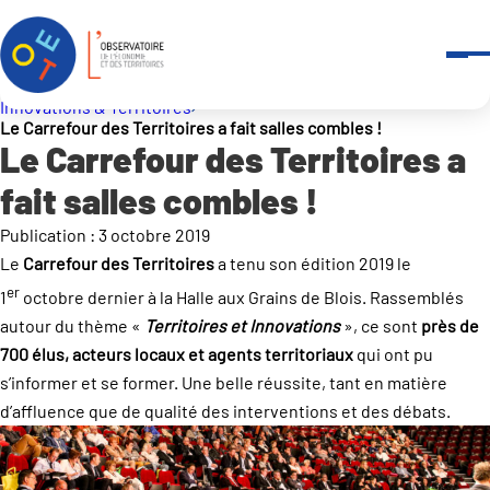
Panneau de gestion des cookies
Accueil
Qui sommes-nous ?
Carrefour des territoires & Evènements
Innovations & Territoires
Le Carrefour des Territoires a fait salles combles !
Le Carrefour des Territoires a
fait salles combles !
Publication : 3 octobre 2019
Le
Carrefour des Territoires
a tenu son édition 2019 le
er
1
octobre dernier à la Halle aux Grains de Blois. Rassemblés
autour du thème «
Territoires et Innovations
», ce sont
près de
700 élus, acteurs locaux et agents territoriaux
qui ont pu
s’informer et se former. Une belle réussite, tant en matière
d’affluence que de qualité des interventions et des débats.