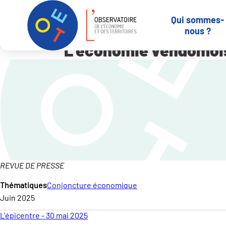
Panneau de gestion des cookies
Qui sommes-
Accueil
Qui sommes-nous ?
-
Revue de presse
L’économie vendô
nous ?
L’économie vendômois
REVUE DE PRESSE
Thématiques
Conjoncture économique
Juin 2025
L'épicentre - 30 mai 2025