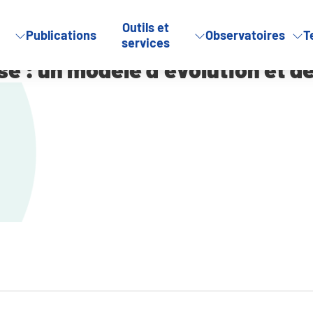
Outils et
Publications
Observatoires
T
moise : un modèle d’évolution et de dynamisme
services
e : un modèle d’évolution et 