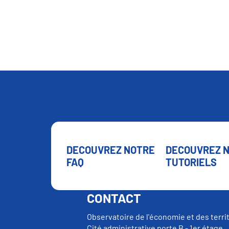
DECOUVREZ NOTRE
DECOUVREZ 
FAQ
TUTORIELS
CONTACT
Observatoire de l'économie et des terri
Cité administrative porte B - 1er étage