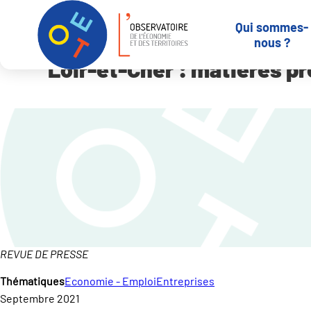
Panneau de gestion des cookies
Qui sommes-
Accueil
Qui sommes-nous ?
-
Revue de presse
Loir-et-Cher : ma
nous ?
Loir-et-Cher : matières p
REVUE DE PRESSE
Thématiques
Economie - Emploi
Entreprises
Septembre 2021