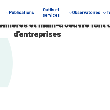
Outils et
Publications
Observatoires
T
tières premières et main-d’oeuvre font défaut aux chefs d’entre
services
remières et main-d'oeuvre font 
d'entreprises