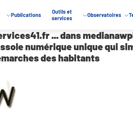
Outils et
Publications
Observatoires
T
Services41.fr … dans medianawplus : Loir-et-Cher : MesServices
services
ches des habitants
rvices41.fr ... dans medianawpl
ssole numérique unique qui simp
marches des habitants