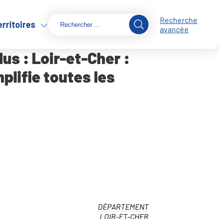
Recherche
erritoires
41.fr, une boussole numérique unique qui
avancée
us : Loir-et-Cher :
lifie toutes les
DÉPARTEMENT
LOIR-ET-CHER