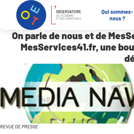
Qui sommes-
Qui sommes-
-
Revue de
On parle de nous et de Mes
Accueil
nous ?
nous ?
presse
simplifie toutes les démar
On parle de nous et de MesSe
MesServices41.fr, une bou
dé
REVUE DE PRESSE