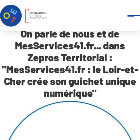
Panneau de gestion des cookies
Accueil
Qui sommes-nous ?
-
Revue de presse
On parle de nous et de MesServices41.fr… dans Zepros Territoria
On parle de nous et de
MesServices41.fr... dans
Zepros Territorial :
"MesServices41.fr : le Loir-et-
Cher crée son guichet unique
numérique"