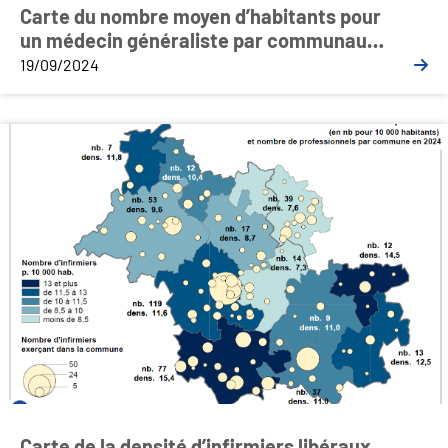
Carte du nombre moyen d’habitants pour
un médecin généraliste par communauté
de communes ou d’agglomération
19/09/2024
Carte de la densité d’infirmiers libéraux