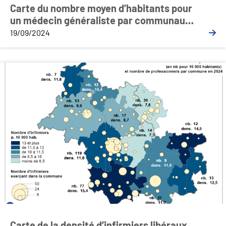
Carte du nombre moyen d’habitants pour
un médecin généraliste par communauté
de communes ou d’agglomération
19/09/2024
Carte de la densité d’infirmiers libéraux